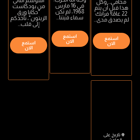
الموسم الثاني
محامي… وكل
في 16 مارس
من بودكاست
هذا قبل أن يتم
1968، لم تكن
"حكايا ورق
22 عامًا! فرانك
سماء فيتنا...
الزيتون"، نأخذكم
لم يصدق مدى...
إلى قلب...
استمع
استمع
الان
استمع
الان
الان
تاريخ على
الهامش