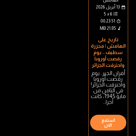
13 أبريل 2026
5
x
6
00:23:51
21.85 MB
تاريخ على
الهامش | مجزرة
سطيف .. يوم
رقصت أوروبا
واحترقت الجزائر
أفران الجير.. يوم
رقصت أوروبا
واحترقت الجزائر!
في الثامن من
مايو 1945، كانت
أجرا...
استمع
الان