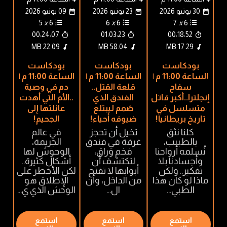
30 يونيو 2026
23 يونيو 2026
09 يونيو 2026
5
x
6
6
x
6
7
x
6
00:24:07
01:03:23
00:18:52
22.09 MB
58.04 MB
17.29 MB
بودكاست
بودكاست
بودكاست
الساعة 11:00 م |
الساعة 11:00 م |
الساعة 11:00 م |
سفاح
قلعة القتل..
دم في وصية
إنجلترا..أكبر قاتل
الفندق الذي
..الأم التي أهدت
متسلسل في
صُمم ليبتلع
عائلتها إلى
تاريخ بريطانيا!
ضيوفه أحياء!
الجحيم!
كلنا نثق
تخيل أن تحجز
في عالم
بالطبيب،
غرفة في فندق
الجريمة،
نُسلمه أرواحنا
فخم وراقٍ،
الوحوش لها
وأجسادنا بلا
لتكتشف أن
أشكال كثيرة..
تفكير.. ولكن
أبوابها لا تفتح
لكن الأخطر على
ماذا لو كان هذا
من الداخل، وأن
الإطلاق هو
الطبي...
ال...
الوحش الذي ي...
استمع
استمع
استمع