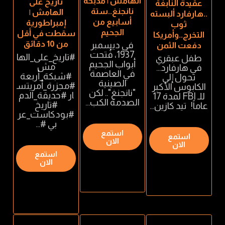
الهامش | مذبحة
تاريخ على
عقيدة النابغة
نانجنغ..ستة
الهامش |
..هارفارد ألبسته
أسابيع من
إمبراطورية
ثوب
الجحيم
سقطت في أقل
التخرج..وأمريكا
من 10 دقائق
في ديسمبر
دفعت الثمن
1937، فُتحت
#تاريخ_على_الها
طفل عبقري
أبواب الجحيم
مش
في هارفارد…
في العاصمة
#شبكة_أربعة
تحول إلى
الصينية
#مجزرة_أمريتس
الكابوس الأكبر
"نانجنغ".. لكن
ار #حديقة_الدم
للـ FBI لمدة 17
الصدمة الكب...
#تاريخ
عاماً! تيد كازين...
#بودكاست_عر
بي #...
استمع
استمع
الان
الان
استمع
الان