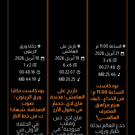
الساعة 11:00 م
تاريخ على
حكايا ورق
الهامش
الزيتون
21 أبريل 2026
19 أبريل 2026
18 أبريل 2026
3
x
6
1
x
2
6
x
6
00:27:48
00:48:16
00:22:07
25.46 MB
44.19 MB
20.25 MB
بودكاست
تاريخ على
بودكاست حكايا
الساعة 11:00 م |
الهامش | مذبحة
ورق الزيتون |
فن الخداع.. كيف
ماي لاي..جحيمٌ
صوت
هزم مراهق
في حقول الأرز
الصحافة..شهادا
المصرف
ت من خط النار
ماي لاي.. حين
العالمــــــي؟
وقفت
في الحلقة
خدع العالم ببدلة
"مروحية" في
الأولى من
طيار وروب
وجه آلة الحرب!