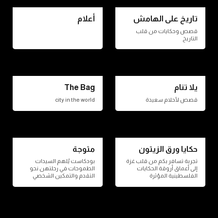
تاريخ على الهامش
أعلام
قصص وحكايات من قلب
التاريخ
يلا تنام
The Bag
قصص لأحلام سعيدة
city in the world
حكايا ورق الزيتون
متوجة
تجربة تسافر بكم من قلب غزة
بودكاست يُلهم السيدات
إلى أعماق أروقة الحكايات
الطموحات في رحلتهن نحو
الفلسطينية المؤثرة
التقدم والتمكين الشخصي