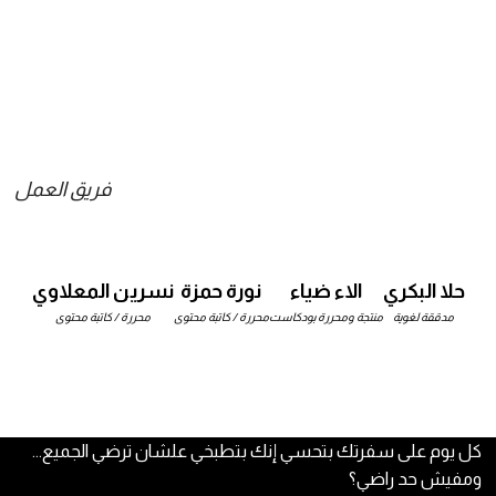
فريق العمل
حلا البكري
الاء ضياء
نورة حمزة
نسرين المعلاوي
مدققة لغوية
منتجة ومحررة بودكاست
محررة / كاتبة محتوى
محررة / كاتبة محتوى
كل يوم على سفرتك بتحسي إنك بتطبخي علشان ترضي الجميع…
ومفيش حد راضي؟